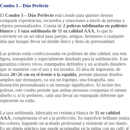
Combo 3 – Dúo Perfecto
El
Combo 3 – Dúo Perfecto
está creado para quienes desean
compartir experiencias, recuerdos y emociones a través de prendas y
objetos personalizados. Consta de
2 poleras sublimadas en poliéster
blanco
y
1 taza sublimada de 11 oz calidad AAA
, lo que lo
convierte en un set ideal para parejas, amigos, hermanos o cualquier
dúo que busque llevar un detalle único y lleno de personalidad.
Las poleras están confeccionadas en poliéster de alta calidad, una tela
ligera, transpirable y especialmente diseñada para la sublimación. Esto
garantiza colores vivos, estampados definidos y un acabado duradero
que se mantiene con el uso y los lavados. El área de impresión, de
hasta
20×26 cm en el frente o la espalda
, permite plasmar diseños
amplios que destaquen, ya sea un logotipo, una fotografía, una
ilustración personalizada o un mensaje significativo. Al incluir dos
poleras, este combo permite que ambas personas compartan el mismo
diseño o, si lo prefieren, cada una llevar un estampado diferente que
represente su estilo.
La taza sublimada, fabricada en cerámica blanca de
11 oz calidad
AAA
, complementa el set a la perfección. Su superficie brillante realza
los colores, logrando un acabado profesional y resistente al uso diario.
Es un objeto práctico que puede acompañar en la rutina con un café, té