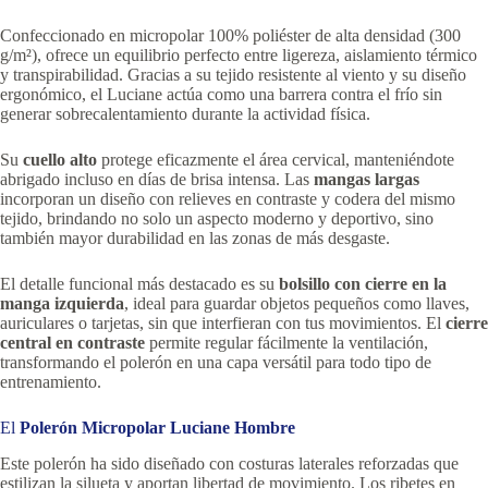
Confeccionado en micropolar 100% poliéster de alta densidad (300
g/m²), ofrece un equilibrio perfecto entre ligereza, aislamiento térmico
y transpirabilidad. Gracias a su tejido resistente al viento y su diseño
ergonómico, el Luciane actúa como una barrera contra el frío sin
generar sobrecalentamiento durante la actividad física.
Su
cuello alto
protege eficazmente el área cervical, manteniéndote
abrigado incluso en días de brisa intensa. Las
mangas largas
incorporan un diseño con relieves en contraste y codera del mismo
tejido, brindando no solo un aspecto moderno y deportivo, sino
también mayor durabilidad en las zonas de más desgaste.
El detalle funcional más destacado es su
bolsillo con cierre en la
manga izquierda
, ideal para guardar objetos pequeños como llaves,
auriculares o tarjetas, sin que interfieran con tus movimientos. El
cierre
central en contraste
permite regular fácilmente la ventilación,
transformando el polerón en una capa versátil para todo tipo de
entrenamiento.
El
Polerón Micropolar Luciane Hombre
Este polerón ha sido diseñado con costuras laterales reforzadas que
estilizan la silueta y aportan libertad de movimiento. Los ribetes en