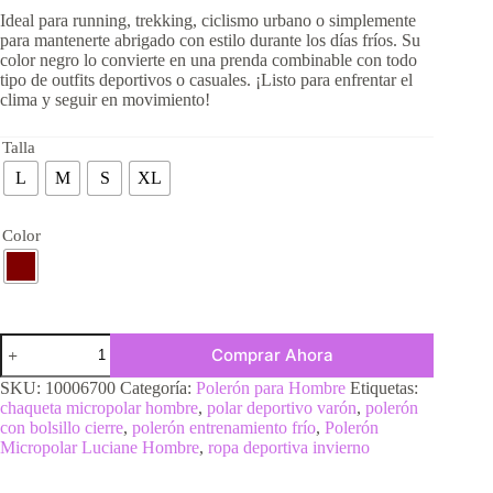
Ideal para running, trekking, ciclismo urbano o simplemente
para mantenerte abrigado con estilo durante los días fríos. Su
color negro lo convierte en una prenda combinable con todo
tipo de outfits deportivos o casuales. ¡Listo para enfrentar el
clima y seguir en movimiento!
Talla
L
M
S
XL
Color
Comprar Ahora
SKU:
10006700
Categoría:
Polerón para Hombre
Etiquetas:
chaqueta micropolar hombre
,
polar deportivo varón
,
polerón
con bolsillo cierre
,
polerón entrenamiento frío
,
Polerón
Micropolar Luciane Hombre
,
ropa deportiva invierno