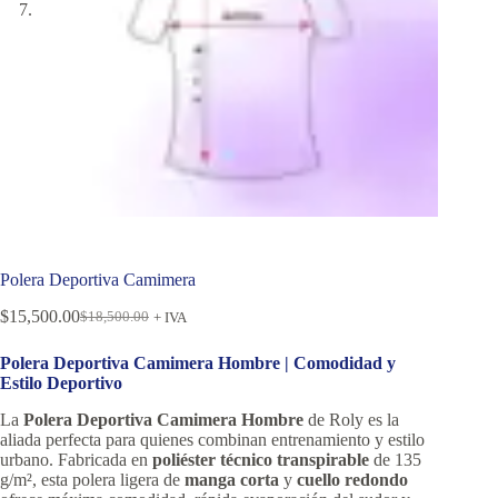
Polera Deportiva Camimera
$
15,500.00
$
18,500.00
+ IVA
Polera Deportiva Camimera Hombre | Comodidad y
Estilo Deportivo
La
Polera Deportiva Camimera Hombre
de Roly es la
aliada perfecta para quienes combinan entrenamiento y estilo
urbano. Fabricada en
poliéster técnico transpirable
de 135
g/m², esta polera ligera de
manga corta
y
cuello redondo