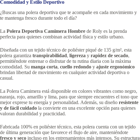
Comodidad y Estilo Deportivo
¿Buscas una polera deportiva que te acompañe en cada movimiento y
te mantenga fresco durante todo el día?
La
Polera Deportiva Camimera Hombre
de Roly es la prenda
perfecta para quienes combinan actividad física y estilo urbano.
Diseñada con un tejido técnico de poliéster piqué de 135 g/m², esta
polera garantiza
transpirabilidad
,
ligereza
y
rapidez de secado
,
permitiéndote entrenar o disfrutar de tu rutina diaria con la máxima
comodidad. Su
manga corta
,
cuello redondo
y
ajuste ergonómico
brindan libertad de movimiento en cualquier actividad deportiva o
casual.
La Polera Camimera está disponible en colores vibrantes como negro,
naranja, rojo, amarillo y lima, para que siempre encuentres el tono que
mejor exprese tu energía y personalidad. Además, su diseño
resistente
y de fácil cuidado
la convierte en una excelente opción para quienes
valoran durabilidad y practicidad.
Fabricada 100% en poliéster técnico, esta polera cuenta con un tejido
de última generación que favorece el flujo de aire, manteniéndote
fresco y seco
incluso en los entrenamientos más intensos. Su estructura