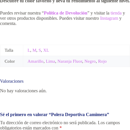
Descubre tu color favorito y lleva tu rendimiento al siguiente nivel.
Puedes revisar nuestra “
Política de Devolución
” y visitar la
tienda
y
ver otros productos disponibles. Puedes visitar nuestro
Instagram
y
comenta.
Talla
L
,
M
,
S
,
XL
Color
Amarillo
,
Lima
,
Naranja Fluor
,
Negro
,
Rojo
Valoraciones
No hay valoraciones aún.
Sé el primero en valorar “Polera Deportiva Camimera”
Tu dirección de correo electrónico no será publicada.
Los campos
obligatorios están marcados con
*