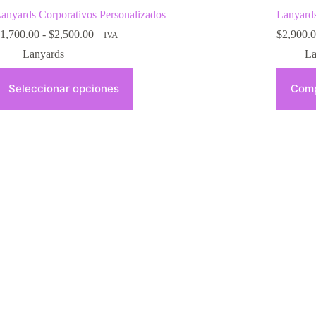
anyards Corporativos Personalizados
Lanyards
1,700.00
-
$
2,500.00
$
2,900.
+ IVA
Lanyards
La
Seleccionar opciones
Comp