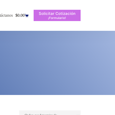
Solicitar Cotización
táctanos
$
0.00
¡Formulario!