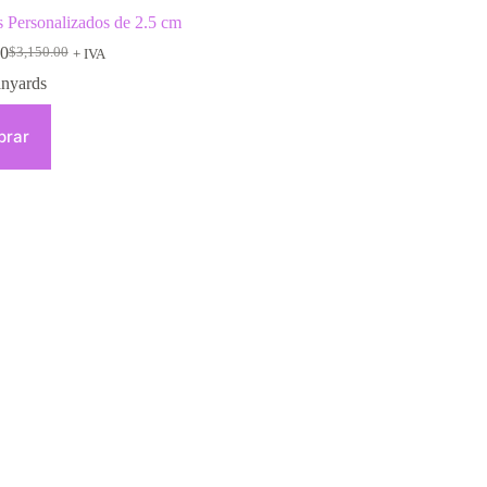
 Personalizados de 2.5 cm
00
$
3,150.00
+ IVA
nyards
rar